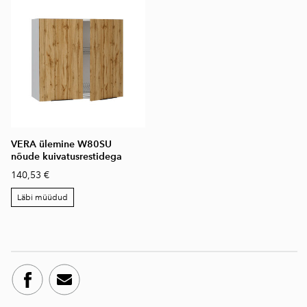
VERA ülemine W80SU
nõude kuivatusrestidega
140,53 €
Läbi müüdud