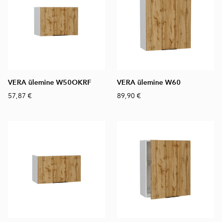
VERA ülemine W50OKRF
VERA ülemine W60
57,87 €
89,90 €