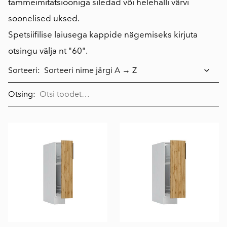
tammeimitatsiooniga siledad või helehalli värvi
soonelised uksed.
Spetsiifilise laiusega kappide nägemiseks kirjuta
otsingu välja nt "60".
Sorteeri:
Otsing: