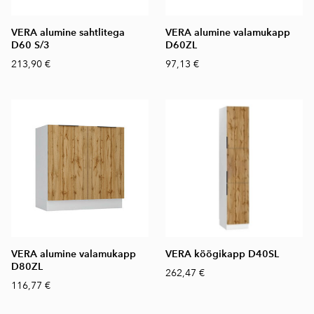
VERA alumine sahtlitega
VERA alumine valamukapp
D60 S/3
D60ZL
213,90 €
97,13 €
VERA alumine valamukapp
VERA köögikapp D40SL
D80ZL
262,47 €
116,77 €