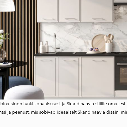
mbinatsioon funktsionaalsusest ja Skandinaavia stiilile omasest 
si ja peenust, mis sobivad ideaalselt Skandinaavia disaini min