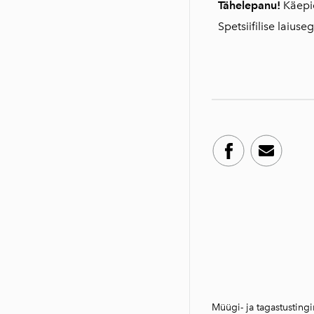
Tähelepanu!
Käepi
Spetsiifilise laius
Müügi- ja tagastustin