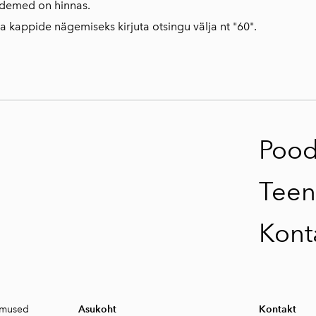
demed on hinnas.
ega kappide nägemiseks kirjuta otsingu välja nt "60".
Poo
Teen
Kont
gimused
Asukoht
Kontakt