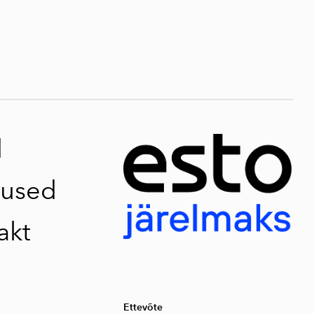
d
used
akt
Ettevõte