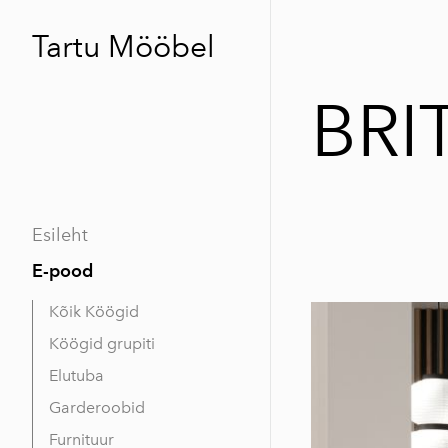
Tartu Mööbel
BRIT
Esileht
E-pood
Kõik Köögid
Köögid grupiti
Elutuba
Garderoobid
Furnituur