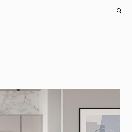
lisati ostukorvi.
Vaata ostukorvi