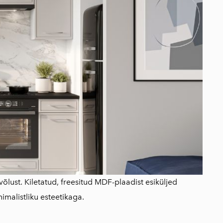
võlust. Kiletatud, freesitud MDF-plaadist esiküljed
imalistliku esteetikaga.