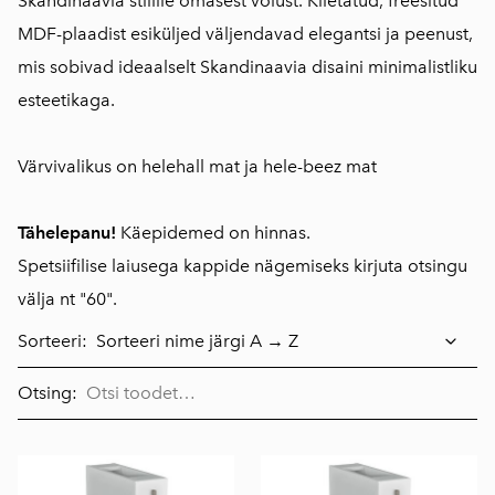
Skandinaavia stiilile omasest võlust. Kiletatud, freesitud
MDF-plaadist esiküljed väljendavad elegantsi ja peenust,
mis sobivad ideaalselt Skandinaavia disaini minimalistliku
esteetikaga.
Värvivalikus on helehall mat ja hele-beez mat
Tähelepanu!
Käepidemed on hinnas.
Spetsiifilise laiusega kappide nägemiseks kirjuta otsingu
välja nt "60".
Sorteeri:
Otsing: