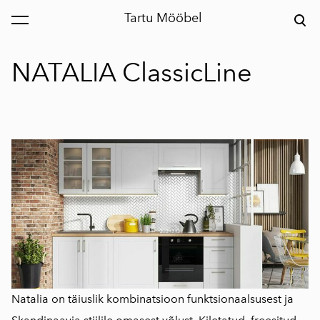
Tartu Mööbel
lisati ostukorvi.
Vaata ostukorvi
NATALIA ClassicLine
Natalia on täiuslik kombinatsioon funktsionaalsusest ja