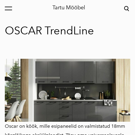
Tartu Mööbel
lisati ostukorvi.
Vaata ostukorvi
OSCAR TrendLine
Oscar on köök, mille esipaneelid on valmistatud 18mm