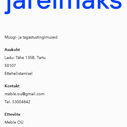
Müügi- ja tagastustingimused
Asukoht
Ladu: Tähe 135B, Tartu
50107
Ettehelistamisel
Kontakt
meble.ou@gmail.com
Tel. 53004842
Ettevõte
Meble OÜ