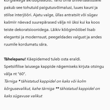
kõrgläikega akrüülplaadist. Tänu oma universaalsusele
pakub see tohutuid paigutusvõimalusi, luues kauni ja
stiilse interjööri. Ajatu valge, üllas antratsiit või sügav
kašmiir näevad suurepärased välja nii üksi kui ka koos
teiste dekoratsioonidega. Läikiv köögimööbel lisab
elegantsi ja modernsust, peegeldades valgust ja andes
ruumile kordumatu sära.
Tähelepanu!
Käepidemed tuleb osta eraldi.
Spetsiifilise laiusega kappide nägemiseks kirjuta otsingu
välja nt "60".
Tärniga
*
tähistatud kappidel on kaks või kolm
kõrgusevalikut, kahe tärniga
**
tähistatud kappidel on
kaks sügavuse valikut