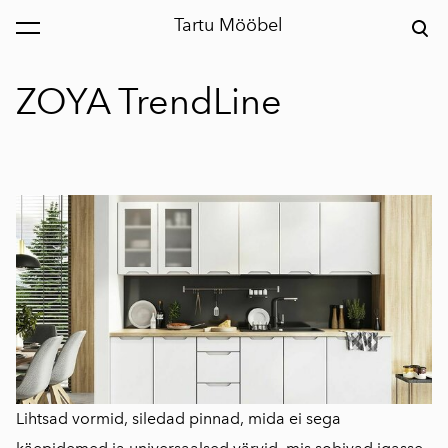
Tartu Mööbel
lisati ostukorvi.
Vaata ostukorvi
ZOYA TrendLine
Lihtsad vormid, siledad pinnad, mida ei sega