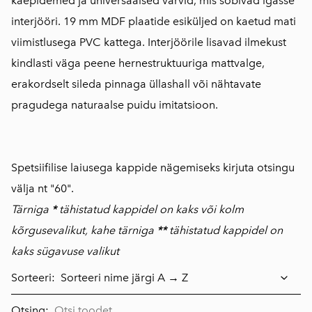
käepidemed ja universaalsed värvid, mis sobivad igasse
interjööri. 19 mm MDF plaatide esiküljed on kaetud mati
viimistlusega PVC kattega. Interjöörile lisavad ilmekust
kindlasti väga peene hernestruktuuriga mattvalge,
erakordselt sileda pinnaga üllashall või nähtavate
pragudega naturaalse puidu imitatsioon.
Spetsiifilise laiusega kappide nägemiseks kirjuta otsingu
välja nt "60".
Tärniga
*
tähistatud kappidel on kaks või kolm
kõrgusevalikut, kahe tärniga
**
tähistatud kappidel on
kaks sügavuse valikut
Sorteeri:
Otsing: