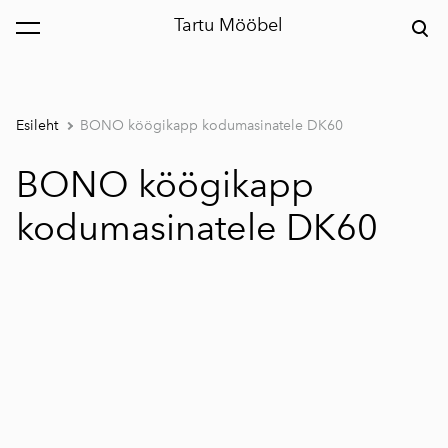
Tartu Mööbel
lisati ostukorvi.
Vaata ostukorvi
Esileht
BONO köögikapp kodumasinatele DK60
BONO köögikapp
kodumasinatele DK60