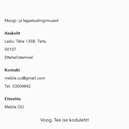
Müügi- ja tagastustingimused
Asukoht
Ladu: Tähe 135B, Tartu
50107
Ettehelistamisel
Kontakt
meble.ou@gmail.com
Tel. 53004842
Ettevõte
Meble OÜ
Voog. Tee ise koduleht!