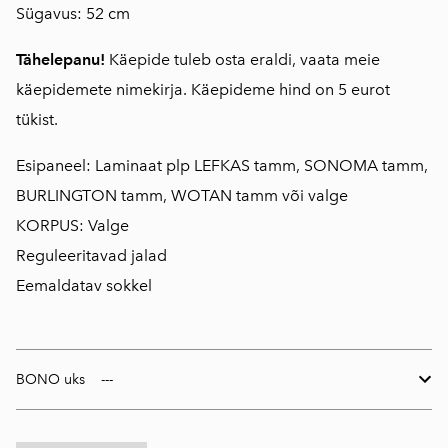
Sügavus: 52 cm
Tähelepanu!
Käepide tuleb osta eraldi, vaata meie
käepidemete nimekirja. Käepideme hind on 5 eurot
tükist.
Esipaneel: Laminaat plp LEFKAS tamm, SONOMA tamm,
BURLINGTON tamm, WOTAN tamm või valge
KORPUS: Valge
Reguleeritavad jalad
Eemaldatav sokkel
BONO uks