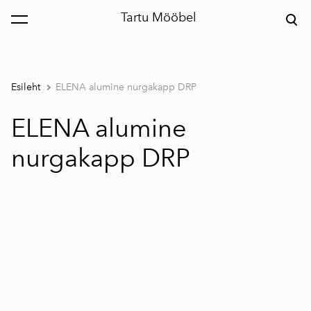
Tartu Mööbel
lisati ostukorvi.
Vaata ostukorvi
Esileht
ELENA alumine nurgakapp DRP
ELENA alumine
nurgakapp DRP