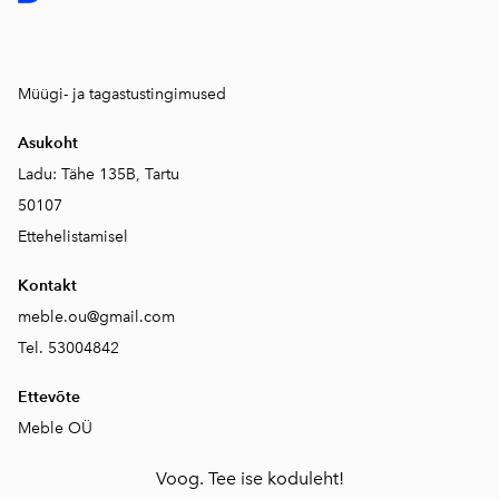
Müügi- ja tagastustingimused
Asukoht
Ladu: Tähe 135B, Tartu
50107
Ettehelistamisel
Kontakt
meble.ou@gmail.com
Tel. 53004842
Ettevõte
Meble OÜ
Voog. Tee ise koduleht!