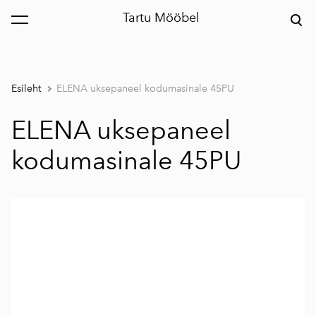
Tartu Mööbel
lisati ostukorvi.
Vaata ostukorvi
Esileht
ELENA uksepaneel kodumasinale 45PU
ELENA uksepaneel
kodumasinale 45PU